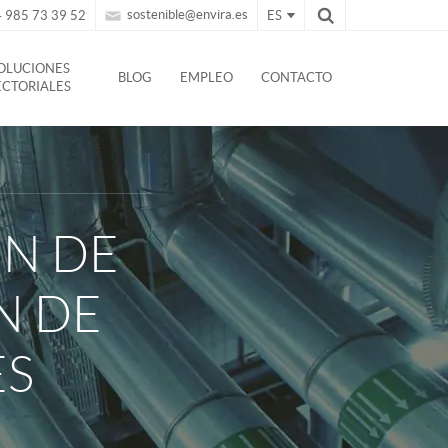
sostenible@envira.es
 985 73 39 52
ES
OLUCIONES
BLOG
EMPLEO
CONTACTO
ECTORIALES
ÓN DE
N DE
ES