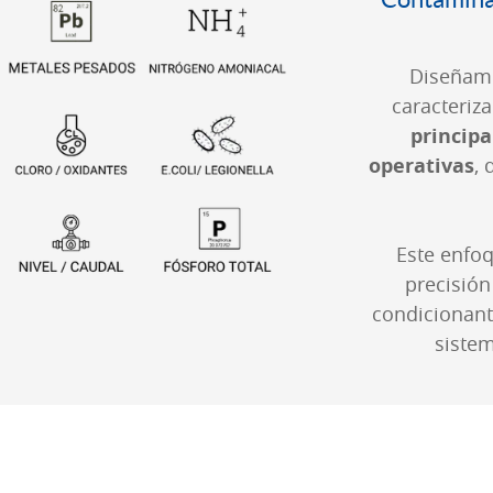
Diseñamo
caracteriz
principa
operativas
, 
Este enfo
precisión
condicionant
sistem