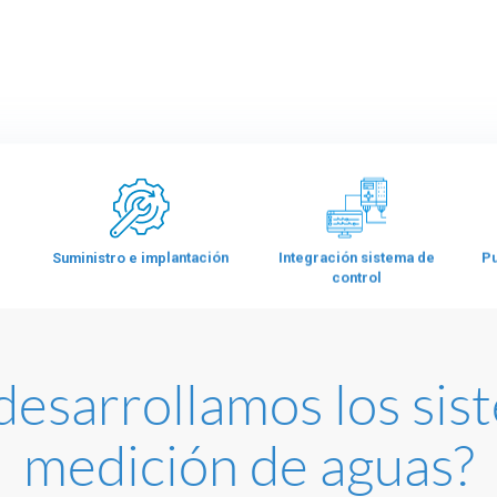
Suministro e implantación
Integración sistema de
Pu
control
esarrollamos los sis
medición de aguas?