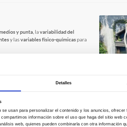
medios y punta
, la
variabilidad del
ntes
y las
variables físico-químicas
para
.
royecto y sus condicionantes técnicos:
desalinización, tratamiento de aguas de
ación, vertidos, producción de agua
Detalles
 consumo energético y requisitos de
s
b se usan para personalizar el contenido y los anuncios, ofrecer
s, compartimos información sobre el uso que haga del sitio web 
 análisis web, quienes pueden combinarla con otra información q