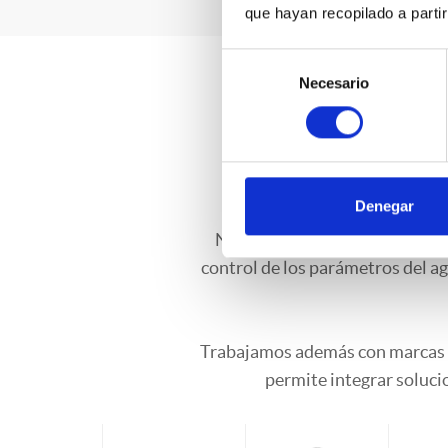
que hayan recopilado a parti
Selección
Necesario
de
Diseño y
consentimiento
auto
Denegar
Nos encargamos de la gestión i
control de los parámetros del ag
Trabajamos además con marcas d
permite integrar soluci