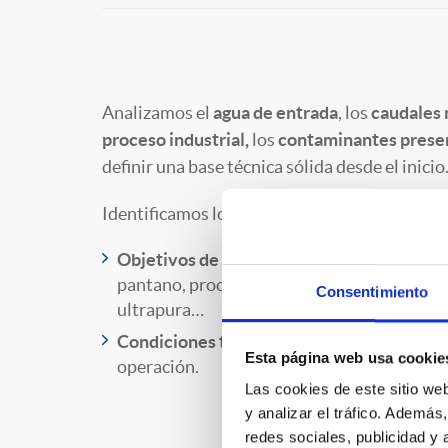
Analizamos el
agua de entrada
, los
caudales 
proceso industrial,
los
contaminantes prese
definir una base técnica sólida desde el inicio
Identificamos los objetivos principales del p
Objetivos de tratamiento:
potabilización, 
pantano, procesos de depuración y reutiliz
Consentimiento
ultrapura…
Condiciones técnicas:
espacio disponible,
Esta página web usa cookie
operación.
Las cookies de este sitio we
y analizar el tráfico. Ademá
redes sociales, publicidad y