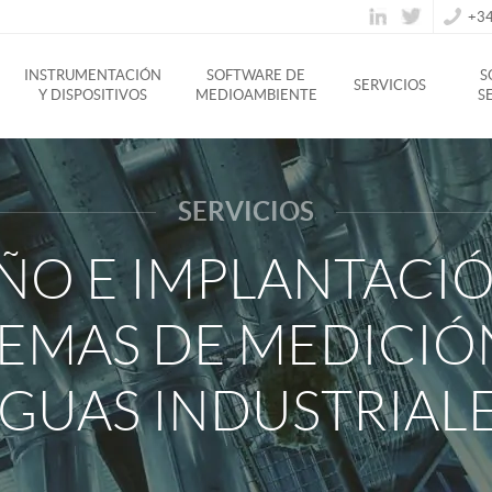
+34
INSTRUMENTACIÓN
SOFTWARE DE
S
SERVICIOS
Y DISPOSITIVOS
MEDIOAMBIENTE
S
SERVICIOS
ÑO E IMPLANTACI
TEMAS DE MEDICIÓ
GUAS INDUSTRIAL