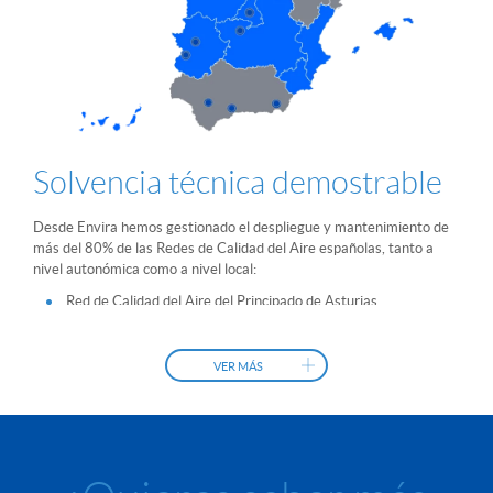
Solvencia técnica demostrable
Desde Envira hemos gestionado el despliegue y mantenimiento de
más del 80% de las Redes de Calidad del Aire españolas, tanto a
nivel autonómica como a nivel local:
Red de Calidad del Aire del Principado de Asturias
Red de Calidad del Aire de las Islas Baleares
Red de Calidad del Aire de Canarias
VER MÁS
Red de Calidad del Aire de Cantabria
Red de Calidad del Aire de Castilla-La Mancha
Red de Calidad del aire del Castilla y León
Red de Calidad del aire de la Comunidad Valenciana