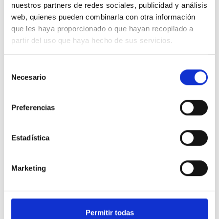
nuestros partners de redes sociales, publicidad y análisis
web, quienes pueden combinarla con otra información
que les haya proporcionado o que hayan recopilado a
partir del uso que haya hecho de sus servicios.
MANTENIMIENTO
Selección
Necesario
de
Contamos con planes que incluyen servicios de mantenimiento
operativo, preventivo y correctivo
consentimiento
Preferencias
Comprobación y ajuste de la instrumentación y
equipamiento auxiliar.
Calibración del instrumental analítico y equipamiento
Estadística
auxiliar.
Reparación o sustitución de sistemas de equipos y ágil
respuesta ante incidencias.
Marketing
SOLICITAR INFORMACIÓN
Permitir todas