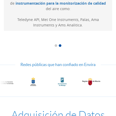
de
modelos de estaciones
instrumentación para la monitorización de calidad
del aire como:
Teledyne API, Met One Instruments, Palas, Ama
Instruments y Ams Analitica.
Redes públicas que han confiado en Envira
Adquisición de Datos