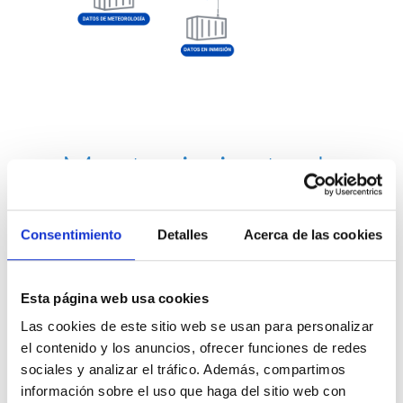
Mantenimiento de
Redes
Consentimiento
Detalles
Acerca de las cookies
Nuestro servicio técnico y planes de trabajo de Redes de vigilancia
y control de la Calidad del Aire incluyen operaciones de
mantenimiento, verificación y calibración
de los equipos como
Esta página web usa cookies
analizadores de gases y los captadores de material particulado,
además del trabajos de limpieza y mantenimiento de las casetas.
Las cookies de este sitio web se usan para personalizar
el contenido y los anuncios, ofrecer funciones de redes
sociales y analizar el tráfico. Además, compartimos
información sobre el uso que haga del sitio web con