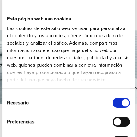
nos permite llevar a cabo proyectos llave en mano en el despliegue e
implantación de proyectos tan complejos como las
Redes de Vigilancia de la
Calidad del aire
o los
Sistemas de Monitorización de Emisiones en Continuo
,
Esta página web usa cookies
entre otros.
Las cookies de este sitio web se usan para personalizar
el contenido y los anuncios, ofrecer funciones de redes
sociales y analizar el tráfico. Además, compartimos
información sobre el uso que haga del sitio web con
nuestros partners de redes sociales, publicidad y análisis
web, quienes pueden combinarla con otra información
que les haya proporcionado o que hayan recopilado a
partir del uso que haya hecho de sus servicios.
Selección
Necesario
de
consentimiento
NUESTROS CLIENTES
Preferencias
Entre nuestros clientes están las principales industrias a las que ayudamos a
optimizar su producción cumpliendo simultáneamente con los límites que