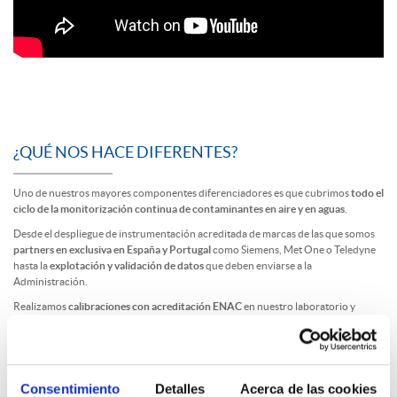
¿QUÉ NOS HACE DIFERENTES?
Uno de nuestros mayores componentes diferenciadores es que cubrimos
todo el
ciclo de la monitorización continua de contaminantes en aire y en aguas.
Desde el despliegue de instrumentación acreditada de marcas de las que somos
partners en exclusiva en España y Portugal
como Siemens, Met One o Teledyne
hasta la
explotación y validación de datos
que deben enviarse a la
Administración.
Realizamos
calibraciones con acreditación ENAC
en nuestro laboratorio y
mantenimientos in situ, así como la fabricación de estaciones de monitorización
y dispositivos en nuestro taller para medir la calidad del aire tanto en interiores
como en exteriores, además de parámetros meteorológicos.
Contamos con
software propio
desarrollado por nuestros ingenieros para la
Consentimiento
Detalles
Acerca de las cookies
explotación y validación de los datos en materia de emisiones e inmisiones, lo que