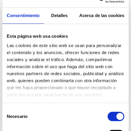
Analizadores de gases en emisión
Consentimiento
Detalles
Acerca de las cookies
Estos analizadores se utilizan principalmente para medir y
monitorizar las emisiones de gases contaminantes y otros
parámetros relacionados en fuentes fijas, como plantas industriales,
centrales eléctricas, calderas y chimeneas.
Esta página web usa cookies
Las cookies de este sitio web se usan para personalizar
Su objetivo es asegurar el cumplimiento de las regulaciones
ambientales y evaluar el impacto de las emisiones en la calidad del
el contenido y los anuncios, ofrecer funciones de redes
aire y en el medio ambiente.
sociales y analizar el tráfico. Además, compartimos
información sobre el uso que haga del sitio web con
Estos analizadores se
instalan normalmente en la salida de las
nuestros partners de redes sociales, publicidad y análisis
fuentes de emisión como chimeneas o conductos
y debido a las
web, quienes pueden combinarla con otra información
regulaciones ambientales, suelen tener un rango de medición más
que les haya proporcionado o que hayan recopilado a
amplio y una mayor precisión, además de estar sujetos a normativas
y estándares específicos que establecen los limites permitidos para
partir del uso que haya hecho de sus servicios.
las emisiones.
Selección
Los analizadores de emisiones industriales miden una gran variedad
Necesario
de gases, pero los más comunes son:
de
consentimiento
Dióxido de azufre (SO2
), emitido principalmente por la quema de