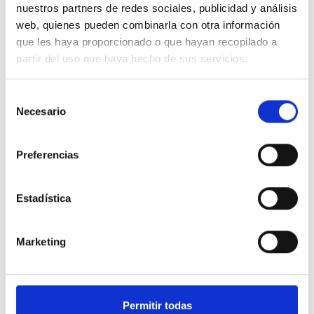
nuestros partners de redes sociales, publicidad y análisis
web, quienes pueden combinarla con otra información
que les haya proporcionado o que hayan recopilado a
partir del uso que haya hecho de sus servicios.
Selección
Necesario
de
consentimiento
Preferencias
Estadística
Marketing
Imagen extraída de
Agencia Europea del Medio Ambiente (AEMA)
Permitir todas
CC BY 2.5 DK