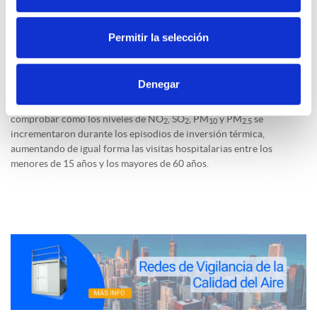
Las consecuencias sobre la salud humana de este fenómeno se
traducen en un incremento de las consultas médicas motivadas por
Permitir la selección
problemas respiratorios y cardiovasculares, especialmente entre los
grupos de riesgo (niños, personas mayores y enfermos).
Denegar
Esta relación causa-efecto se evidenció en el
estudio llevado a cabo
por Trinh
et al.
(2018) en Hanoi
, ciudad en la que se pudo
comprobar cómo los niveles de NO
, SO
, PM
y PM
se
2
2
10
2.5
incrementaron durante los episodios de inversión térmica,
aumentando de igual forma las visitas hospitalarias entre los
menores de 15 años y los mayores de 60 años.