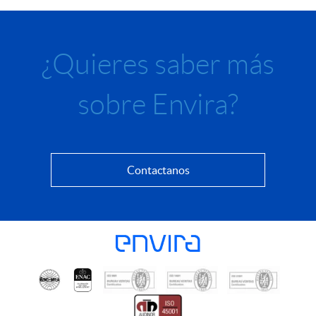
¿Quieres saber más
sobre Envira?
Contactanos