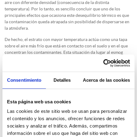
aire con diferente densidad (consecuencia de la distinta
temperatura). Por lo tanto, es sencillo concluir que uno de los
principales efectos que ocasiona este desequilibrio térmico es que
la contaminación queda atrapada sin posibilidad de dispersarse en
la atmósfera.
De hecho, el estrato con mayor temperatura actúa como una tapa
sobre el aire más frío que está en contacto con el suelo y en el que
concentran los contaminantes. Esta situación da lugar al esmog
(
smog
en inglés) o “boina de contaminación”, visible a varios
kilómetros de distancia y que suele llevar aparejado un descenso en
los niveles de calidad del aire.
Consentimiento
Detalles
Acerca de las cookies
ENVIRA está especializada en soluciones para el diseño, la
instalación y vigilancia de redes de control de calidad del aire para
la medición de la contaminación atmosférica.
Esta página web usa cookies
Las cookies de este sitio web se usan para personalizar
el contenido y los anuncios, ofrecer funciones de redes
sociales y analizar el tráfico. Además, compartimos
información sobre el uso que haga del sitio web con