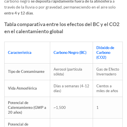
carbono negro
se deposita rápidamente fuera de la atmósfera
a
través de la lluvia o por gravedad, permaneciendo en el aire solo
entre 4 y 12 días
.
Tabla comparativa entre los efectos del BC y el CO2
en el calentamiento global
Dióxido de
Característica
Carbono Negro (BC)
Carbono
(CO2
​)
Aerosol (partícula
Gas de Efecto
Tipo de Contaminante
sólida)
Invernadero
Días a semanas (4-12
Cientos a
Vida Atmosférica
días)
miles de años
Potencial de
Calentamiento (GWP a
~1,500
1
20 años)
Potencial de