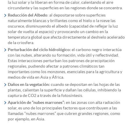
la luz solar y la liberan en forma de calor, calentando el aire
circundante y las superficies en las regiones donde se concentra.
Reducción del Albedo
: al depositarse sobre superficies
naturalmente blancas y brillantes como el hielo o la nieve las
oscurece, disminuyendo el albedo (capacidad de reflejar la luz
solar de vuelta al espacio) y provocando un cambio en la
temperatura global que afecta directamente al deshielo acelerado
de la criosfera.
Perturbación del ciclo hidrológico:
el carbono negro interactúa
con las nubes, alterando su formación, vida útil y reflectividad.
Estas interacciones perturban los patrones de precipitación
regionales, pudiendo afectar a patrones climáticos tan
importantes como los monzones, esenciales para la agricultura y
medios de vida en Asia y África.
Daños en la vegetación:
cuando se depositan en las hojas de las
plantas, calientan la superficie y dañan las células, inhibiendo la
captura de CO2 a través de la fotosíntesis.
Aparición de “nubes marrones”:
en las zonas con alta radiación
solar, es uno de los principales factores que contribuyen a las
llamadas “nubes marrones” que cubren grandes regiones, como
por ejemplo, en Asia.