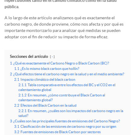
repercusiones tanto en el cambio climático como en la salud
pública
.
A lo largo de este artículo analizamos qué es exactamente el
carbono negro, de donde proviene, cómo nos afecta y por qué es
importante monitorizarlo para analizar qué medidas se pueden
adoptar con el fin de reducir su impacto de forma eficaz.
Secciones del artículo
-
1
¿Qué es exactamente el Carbono Negro o Black Carbon (BC)?
1.1
¿Es lo mismo black carbon que hollín?
2
¿Qué efectos tiene el carbono negro en la salud y en el medio ambiente?
2.1
Impacto climático del black carbon
2.1.1
Tabla comparativa entre los efectos del BC y el CO2 en el
calentamiento global
2.1.2
En resumen, ¿cómo contribuye el Black Carbon al
calentamiento global?
2.2
Efectos del Black Carbon en la salud
2.2.1
En resumen, ¿cuáles son los impactos del carbono negro en la
salud?
3
¿Cuáles son las principales fuentes de emisiones del Carbono Negro?
3.1
Clasificación de las emisiones de carbono negro por su origen
3.2
Fuentes de emisiones de Black Carbon por sectores