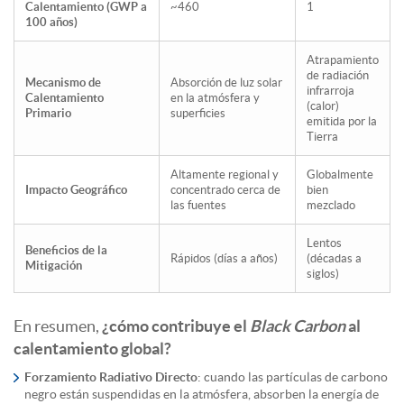
Calentamiento (GWP a
~460
1
100 años)
Atrapamiento
de radiación
Mecanismo de
Absorción de luz solar
infrarroja
Calentamiento
en la atmósfera y
(calor)
Primario
superficies
emitida por la
Tierra
Altamente regional y
Globalmente
Impacto Geográfico
concentrado cerca de
bien
las fuentes
mezclado
Lentos
Beneficios de la
Rápidos (días a años)
(décadas a
Mitigación
siglos)
En resumen,
¿cómo contribuye el
Black Carbon
al
calentamiento global?
Forzamiento Radiativo Directo
: cuando las partículas de carbono
negro están suspendidas en la atmósfera, absorben la energía de