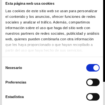
Esta página web usa cookies
Las cookies de este sitio web se usan para personalizar
el contenido y los anuncios, ofrecer funciones de redes
sociales y analizar el tráfico. Además, compartimos
información sobre el uso que haga del sitio web con
nuestros partners de redes sociales, publicidad y análisis
web, quienes pueden combinarla con otra información
que les haya proporcionado o que hayan recopilado a
partir del uso que haya hecho de sus servicios.
Selección
Necesario
de
consentimiento
Preferencias
En resumen,
¿cuáles son los impactos del carbono
negro en la salud?
Estadística
Accidentes cerebrovasculares.