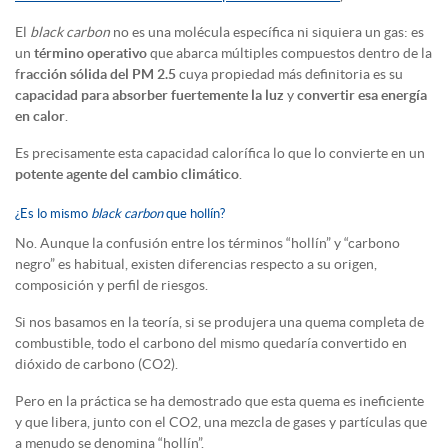
El
black carbon
no es una molécula específica ni siquiera un gas: es
un
término operativo
que abarca múltiples compuestos dentro de la
f
racción sólida del PM 2.5
cuya propiedad más definitoria es su
capacidad para absorber fuertemente la luz
y
convertir esa energía
en calor
.
Es precisamente esta capacidad calorífica lo que lo convierte en un
potente agente del cambio climático
.
¿Es lo mismo
black carbon
que hollín?
No. Aunque la confusión entre los términos “hollín” y “carbono
negro” es habitual, existen diferencias respecto a su origen,
composición y perfil de riesgos.
Si nos basamos en la teoría, si se produjera una quema completa de
combustible, todo el carbono del mismo quedaría convertido en
dióxido de carbono (CO2).
Pero en la práctica se ha demostrado que esta quema es ineficiente
y que libera, junto con el CO2, una mezcla de gases y partículas que
a menudo se denomina “hollín”.