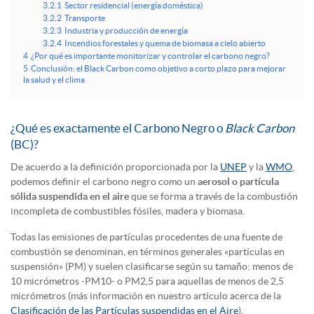
3.2.1
Sector residencial (energía doméstica)
3.2.2
Transporte
3.2.3
Industria y producción de energía
3.2.4
Incendios forestales y quema de biomasa a cielo abierto
4
¿Por qué es importante monitorizar y controlar el carbono negro?
5
Conclusión: el Black Carbon como objetivo a corto plazo para mejorar
la salud y el clima
¿Qué es exactamente el Carbono Negro o
Black Carbon
(BC)?
De acuerdo a la definición proporcionada por la
UNEP
y la
WMO
,
podemos definir el carbono negro como un
aerosol o partícula
sólida suspendida en el aire
que se forma a través de la combustión
incompleta de combustibles fósiles, madera y biomasa.
Todas las emisiones de partículas procedentes de una fuente de
combustión se denominan, en términos generales «partículas en
suspensión» (PM) y suelen clasificarse según su tamaño: menos de
10 micrómetros -PM10- o PM2,5 para aquellas de menos de 2,5
micrómetros (más información en nuestro artículo acerca de la
Clasificación de las Partículas suspendidas en el Aire
).