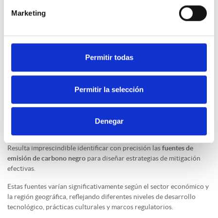
Ataques cardíacos.
Marketing
Enfermedades respiratorias crónicas como bronquitis, asma
agravada y otros síntomas cardiorrespiratorios.
Cáncer de pulmón.
Muertes prematuras en adultos con enfermedades cardíacas y
Permitir todas
pulmonares.
Muertes prematuras en bebés y niños por infecciones en las vías
respiratorias inferiores (neumonía).
Permitir la selección
Problemas en el desarrollo cognitivo infantil.
¿Cuáles son las principales fuentes de emisiones del
Denegar
Carbono Negro?
Resulta imprescindible identificar con precisión las
fuentes de
emisión de carbono negro
para diseñar estrategias de mitigación
efectivas.
Estas fuentes varían significativamente según el sector económico y
la región geográfica, reflejando diferentes niveles de desarrollo
tecnológico, prácticas culturales y marcos regulatorios.