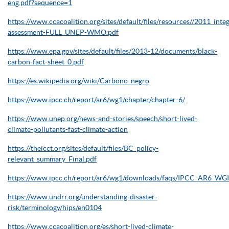
eng.pdf?sequence=1
https://www.ccacoalition.org/sites/default/files/resources//2011_inte
assessment-FULL_UNEP-WMO.pdf
https://www.epa.gov/sites/default/files/2013-12/documents/black-
carbon-fact-sheet_0.pdf
https://es.wikipedia.org/wiki/Carbono_negro
https://www.ipcc.ch/report/ar6/wg1/chapter/chapter-6/
https://www.unep.org/news-and-stories/speech/short-lived-
climate-pollutants-fast-climate-action
https://theicct.org/sites/default/files/BC_policy-
relevant_summary_Final.pdf
https://www.ipcc.ch/report/ar6/wg1/downloads/faqs/IPCC_AR6_WG
https://www.undrr.org/understanding-disaster-
risk/terminology/hips/en0104
https://www.ccacoalition.org/es/short-lived-climate-