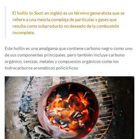
El hollín (o
Soot
, en inglés) es un término generalista que se
refiere a una mezcla compleja de partículas y gases que
resulta como subproducto no deseado de la combustión
incompleta.
Este hollín es una amalgama que contiene carbono negro como uno
de sus componentes principales, pero también incluye carbono
orgánico, cenizas, metales y compuestos orgánicos como los
hidrocarburos aromáticos policíclicos.