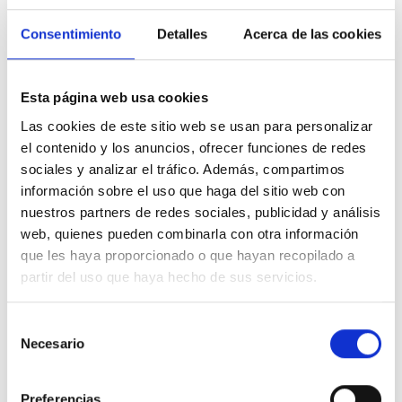
Consentimiento
Detalles
Acerca de las cookies
Pegasor Airam
Esta página web usa cookies
Monitor de partículas ultrafinas en tiempo real para uso exterior.
Las cookies de este sitio web se usan para personalizar
PN, LDSA, PM y detección del tamaño de las partículas en un solo
sistema.
el contenido y los anuncios, ofrecer funciones de redes
sociales y analizar el tráfico. Además, compartimos
Solicitar información
información sobre el uso que haga del sitio web con
nuestros partners de redes sociales, publicidad y análisis
web, quienes pueden combinarla con otra información
que les haya proporcionado o que hayan recopilado a
partir del uso que haya hecho de sus servicios.
TAMBIÉN TE PUEDE INTERESAR
Selección
Necesario
de
consentimiento
Preferencias