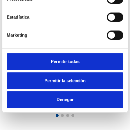
Estadística
Palas®
Sistemas automáticos de medida de material particulado en
Marketing
aire ambiente con aprobación de tipo (método equivalente)
Medidor de partículas PM 10 y PM 2.5
Medidor de partículas PM1, PM4
Permitir todas
Concentración y Distribución granulométrica de partículas
ultrafinas UFP
Medida TSP, CO2 y TVOC
Permitir la selección
Leer más
Denegar