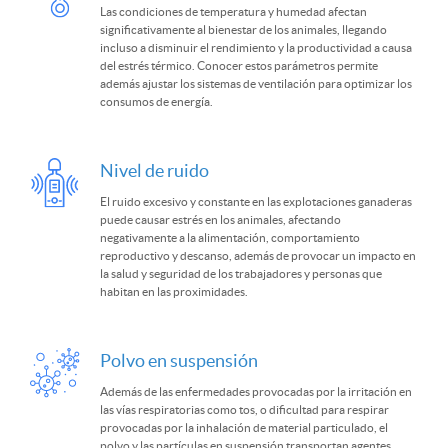
Las condiciones de temperatura y humedad afectan
significativamente al bienestar de los animales, llegando
incluso a disminuir el rendimiento y la productividad a causa
del estrés térmico. Conocer estos parámetros permite
además ajustar los sistemas de ventilación para optimizar los
consumos de energía.
Nivel de ruido
El ruido excesivo y constante en las explotaciones ganaderas
puede causar estrés en los animales, afectando
negativamente a la alimentación, comportamiento
reproductivo y descanso, además de provocar un impacto en
la salud y seguridad de los trabajadores y personas que
habitan en las proximidades.
Polvo en suspensión
Además de las enfermedades provocadas por la irritación en
las vías respiratorias como tos, o dificultad para respirar
provocadas por la inhalación de material particulado, el
polvo y las partículas en suspensión transportan agentes