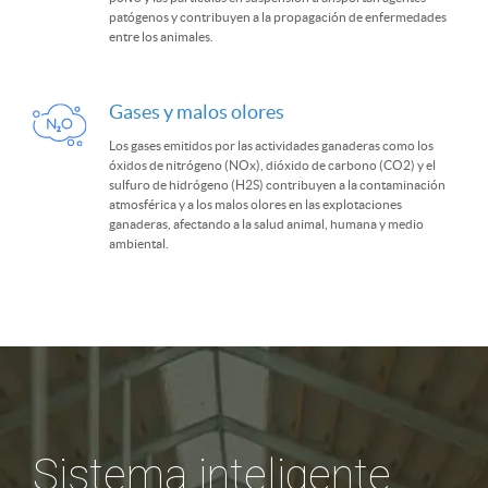
patógenos y contribuyen a la propagación de enfermedades
entre los animales.
Gases y malos olores
Los gases emitidos por las actividades ganaderas como los
óxidos de nitrógeno (NOx), dióxido de carbono (CO2) y el
sulfuro de hidrógeno (H2S) contribuyen a la contaminación
atmosférica y a los malos olores en las explotaciones
ganaderas, afectando a la salud animal, humana y medio
ambiental.
Sistema inteligente