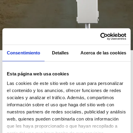
Consentimiento
Detalles
Acerca de las cookies
Plataforma de
Esta página web usa cookies
monitorización en
Las cookies de este sitio web se usan para personalizar
el contenido y los anuncios, ofrecer funciones de redes
granjas
sociales y analizar el tráfico. Además, compartimos
información sobre el uso que haga del sitio web con
nuestros partners de redes sociales, publicidad y análisis
Ofrecemos una solución completa basada en una red de sensores
web, quienes pueden combinarla con otra información
instalados en las localizaciones más relevantes de la explotación
que les haya proporcionado o que hayan recopilado a
que recogen
datos relevantes en tiempo real
de temperatura,