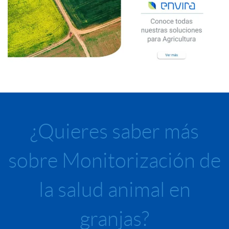
¿Quieres saber más
sobre Monitorización de
la salud animal en
granjas?