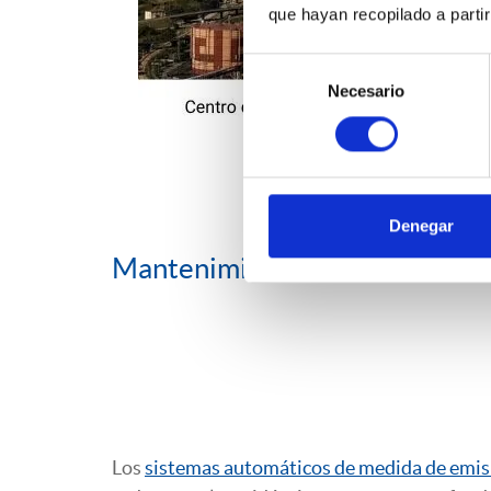
que hayan recopilado a parti
Selección
Necesario
de
consentimiento
Denegar
Mantenimiento y característica
Los
sistemas automáticos de medida de emis