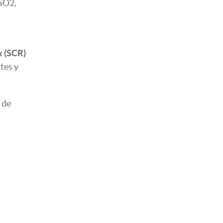
 SO2,
x (SCR)
tes y
 de