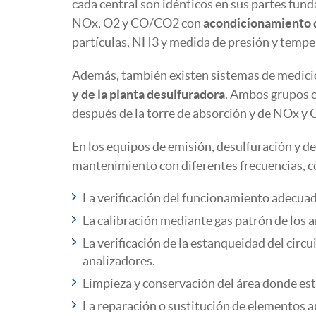
cada central son idénticos en sus partes fun
NOx, O2 y CO/CO2 con
acondicionamiento de
partículas, NH3 y medida de presión y tempe
Además, también existen sistemas de medici
y de la planta desulfuradora
. Ambos grupos c
después de la torre de absorción y de NOx y O
En los equipos de emisión, desulfuración y de
mantenimiento con diferentes frecuencias, 
La verificación del funcionamiento adecuad
La calibración mediante gas patrón de los a
La verificación de la estanqueidad del circ
analizadores.
Limpieza y conservación del área donde est
La reparación o sustitución de elementos a