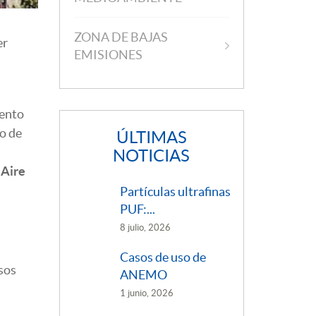
ZONA DE BAJAS
er
EMISIONES
iento
o de
ÚLTIMAS
NOTICIAS
 Aire
Partículas ultrafinas
PUF:...
8 julio, 2026
Casos de uso de
sos
ANEMO
1 junio, 2026