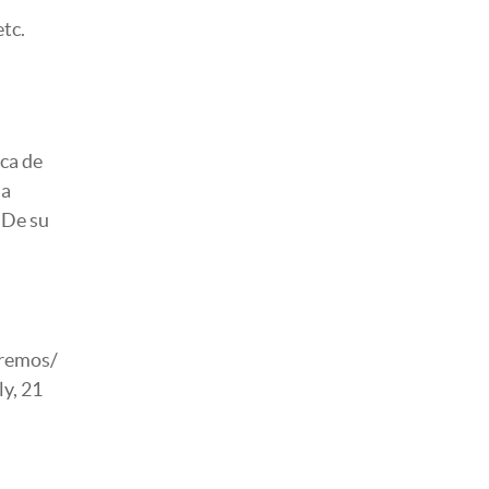
etc.
oca de
ma
 De su
tremos/
ly, 21