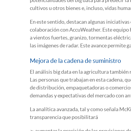
potencialidades del big data para predecir l
cultivos u otros bienes e, incluso, vidas huma
En este sentido, destacan algunas iniciativas
colaboración con AccuWeather. Este equipo h
a vientos fuertes, granizo, tormentas eléctr
las imágenes de radar. Este avance permite ga
Mejora de la cadena de suministro
El análisis big data en la agricultura también
Las personas que trabajan en esta cadena, que
de distribución, empaquetadoras o comercios
demandas y expectativas del mercado con an
La analítica avanzada, tal y como señala M
transparencia que posibilitará
➢ aumentar la precisión de las previsiones de 