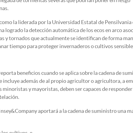
a llegada de tormentas severas que podrían poner en riesgo
nas.
 como la liderada por la Universidad Estatal de Pensilvania
a logrado la detección automática de los ecos en arco aso
icas y tornados que actualmente se identifican de forma ma
nar tiempo para proteger invernaderos o cultivos sensibles
 reporta beneficios cuando se aplica sobre la cadena de sum
 incluye además de al propio agricultor o agricultora, a e
 minoristas y mayoristas, deben ser capaces de responder 
telación.
cKinsey&Company aportará a la cadena de suministro una m
los cultivos, e