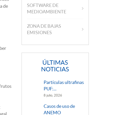
SOFTWARE DE
ma de
MEDIOAMBIENTE
ZONA DE BAJAS
EMISIONES
aber
ÚLTIMAS
NOTICIAS
Partículas ultrafinas
frutos
PUF:...
8 julio, 2026
Casos de uso de
g
ANEMO
ngal,