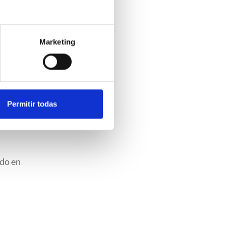
rta
s
Marketing
ras. El
 del
Permitir todas
ndo en