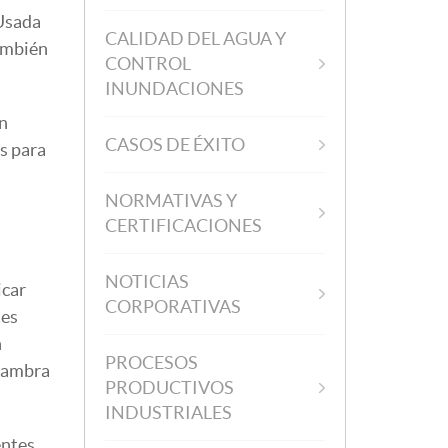
Usada
CALIDAD DEL AGUA Y
también
CONTROL
INUNDACIONES
ón
CASOS DE ÉXITO
es para
NORMATIVAS Y
CERTIFICACIONES
NOTICIAS
icar
CORPORATIVAS
tes
n
PROCESOS
(Cambra
PRODUCTIVOS
INDUSTRIALES
entes