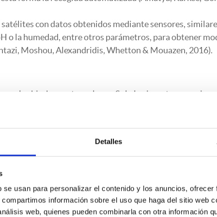
satélites con datos obtenidos mediante sensores, similare
pH o la humedad, entre otros parámetros, para obtener mo
antazi, Moshou, Alexandridis, Whetton & Mouazen, 2016).
 malas hierbas y otras plagas. Solo los insectos, por ejemp
vos, estimándose que este porcentaje aumentará a consecue
).
Detalles
can que el big data, junto con el aprendizaje automático o
s
rbicidas.
b se usan para personalizar el contenido y los anuncios, ofrecer
malezas.
s, compartimos información sobre el uso que haga del sitio web 
bre las medidas más indicadas para proteger los cultivos.
 análisis web, quienes pueden combinarla con otra información q