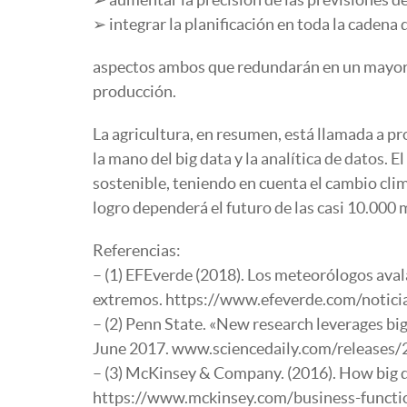
➢ integrar la planificación en toda la cadena d
aspectos ambos que redundarán en un mayor c
producción.
La agricultura, en resumen, está llamada a pr
la mano del big data y la analítica de datos. 
sostenible, teniendo en cuenta el cambio clim
logro dependerá el futuro de las casi 10.000
Referencias:
– (1) EFEverde (2018). Los meteorólogos ava
extremos. https://www.efeverde.com/notic
– (2) Penn State. «New research leverages big
June 2017. www.sciencedaily.com/release
– (3) McKinsey & Company. (2016). How big da
https://www.mckinsey.com/business-function