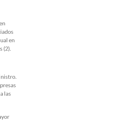
 en
ciados
nual en
 (2).
inistro.
mpresas
a las
ayor