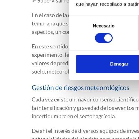
➢ Supervisar robots y sistemas autónomos de
que hayan recopilado a parti
En el caso de la detección de enfermedades y 
Selección
temprana que superan en eficiencia a los act
Necesario
de
aspectos, un conocimiento de análisis avanz
consentimiento
En este sentido, conviene señalar los esperan
experimento llevado a cabo por Zhang, Cai, X
valores de predicción superiores al 95 % co
Denegar
suelo, meteorología, clima y otras variables 
Gestión de riesgos meteorológicos
Cada vez existe un mayor consenso científico 
la intensificación y gravedad de los eventos
incertidumbre en el sector agrícola.
De ahí el interés de diversos equipos de inv