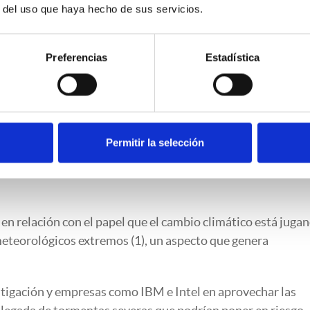
 control de malas hierbas.
r del uso que haya hecho de sus servicios.
plagas, los datos permiten el desarrollo de sistemas de ale
uales métodos de monitorización que requieren, entre otro
Preferencias
Estadística
ado.
zadores resultados obtenidos por algunas iniciativas pione
iao, Ye & Chehelamirani (2018), por ejemplo, ha alcanzado
mbinando información procedente de imágenes, condiciones
Permitir la selección
ambientales.
en relación con el papel que el cambio climático está juga
 meteorológicos extremos (1), un aspecto que genera
estigación y empresas como IBM e Intel en aprovechar las