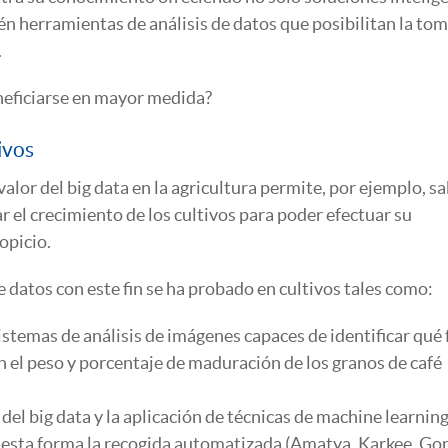
én herramientas de análisis de datos que posibilitan la to
.
eneficiarse en mayor medida?
ivos
lor del big data en la agricultura permite, por ejemplo, s
r el crecimiento de los cultivos para poder efectuar su
opicio.
datos con este fin se ha probado en cultivos tales como:
sistemas de análisis de imágenes capaces de identificar qué 
 el peso y porcentaje de maduración de los granos de café
del big data y la aplicación de técnicas de machine learnin
de esta forma la recogida automatizada (Amatya, Karkee, Go