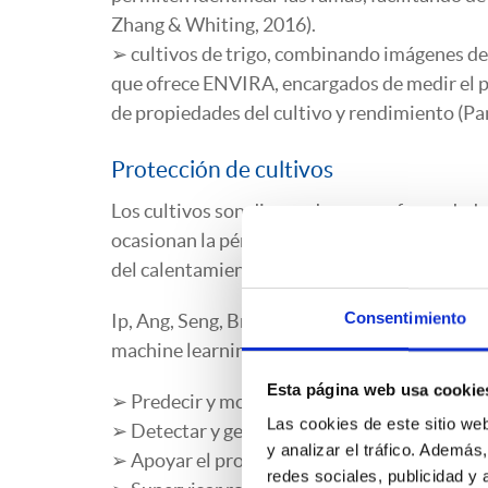
Zhang & Whiting, 2016).
➢ cultivos de trigo, combinando imágenes de 
que ofrece ENVIRA, encargados de medir el 
de propiedades del cultivo y rendimiento (P
Protección de cultivos
Los cultivos son diezmados por enfermedades,
ocasionan la pérdida del 5-20 % de los culti
del calentamiento global (Deutsch et al., 2018
Consentimiento
Ip, Ang, Seng, Broster & Pratley (2018) desta
machine learning, puede ser explotado para:
Esta página web usa cookie
➢ Predecir y modelizar la resistencia a los he
Las cookies de este sitio we
➢ Detectar y gestionar especies invasoras y 
y analizar el tráfico. Ademá
➢ Apoyar el proceso de toma de decisiones so
redes sociales, publicidad y