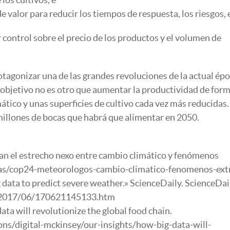
e valor para reducir los tiempos de respuesta, los riesgos, 
ontrol sobre el precio de los productos y el volumen de
otagonizar una de las grandes revoluciones de la actual ép
El objetivo no es otro que aumentar la productividad de for
ático y unas superficies de cultivo cada vez más reducidas.
 millones de bocas que habrá que alimentar en 2050.
lan el estrecho nexo entre cambio climático y fenómenos
ias/cop24-meteorologos-cambio-climatico-fenomenos-ex
 data to predict severe weather.» ScienceDaily. ScienceDai
s/2017/06/170621145133.htm
ta will revolutionize the global food chain.
s/digital-mckinsey/our-insights/how-big-data-will-