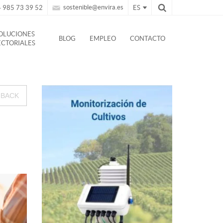
sostenible@envira.es
 985 73 39 52
ES
OLUCIONES
BLOG
EMPLEO
CONTACTO
ECTORIALES
BACK