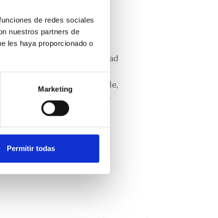
 funciones de redes sociales
medida
con nuestros partners de
ue les haya proporcionado o
nitoreo y evaluación de calidad
 con una amplia gama de
 aire totalmente personalizable,
Marketing
arse a cualquier necesidad de
s móviles suministradas por
los permisos y requisitos
Permitir todas
, para su puesta en
.