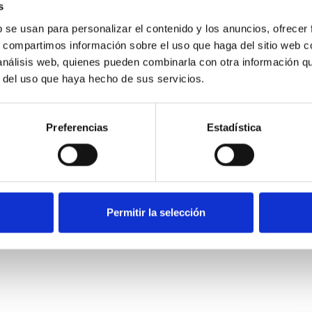
s
b se usan para personalizar el contenido y los anuncios, ofrecer
Instrumentación de 
s, compartimos información sobre el uso que haga del sitio web 
 análisis web, quienes pueden combinarla con otra información q
r del uso que haya hecho de sus servicios.
Las unidades móviles de mo
ambiental están equipadas
analizadores de calidad del
Preferencias
Estadística
haciendo que puedan adapt
monitorización ambiental.
Toda la línea de estacione
ENVIRA cumplen con todos 
Permitir la selección
administrativos necesarios
funcionamiento inmediata