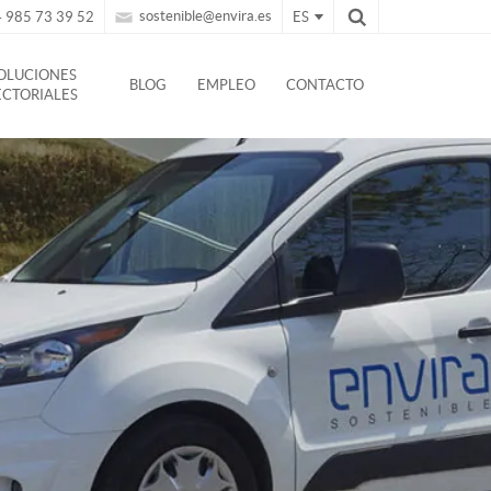
sostenible@envira.es
 985 73 39 52
ES
OLUCIONES
BLOG
EMPLEO
CONTACTO
ECTORIALES