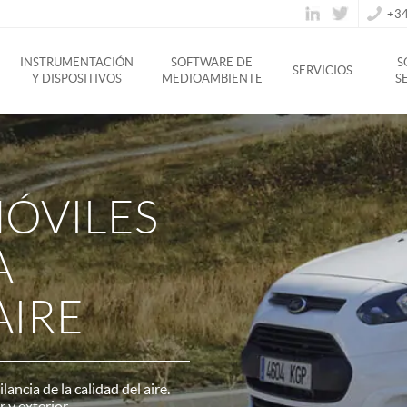
+34
INSTRUMENTACIÓN
SOFTWARE DE
S
SERVICIOS
Y DISPOSITIVOS
MEDIOAMBIENTE
S
MÓVILES
A
AIRE
ancia de la calidad del aire.
 y exterior.