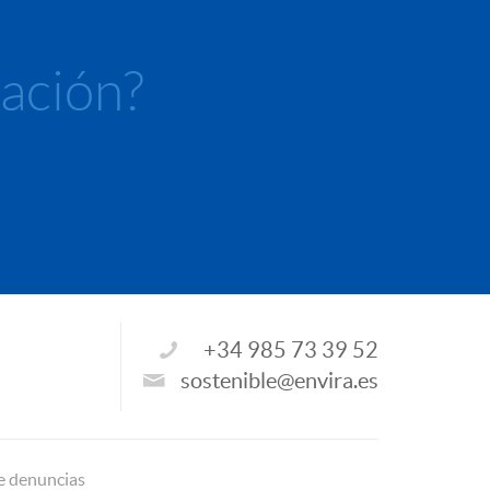
mación?
+34 985 73 39 52
sostenible@envira.es
e denuncias