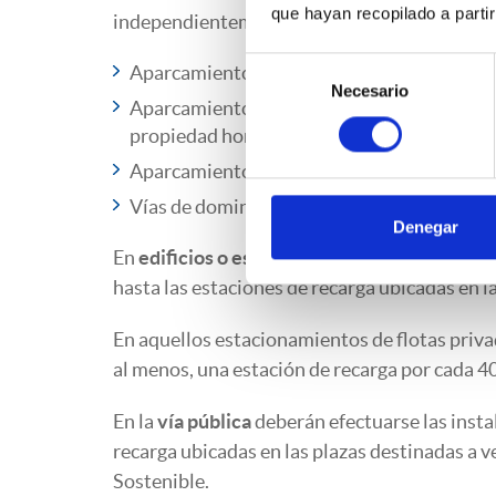
que hayan recopilado a parti
independientemente de si su titularidad es in
Selección
Aparcamientos de viviendas unifamiliares 
Necesario
de
Aparcamientos o estacionamientos colectiv
consentimiento
propiedad horizontal.
Aparcamientos o estacionamientos de flota
Vías de dominio público destinadas a la cir
Denegar
En
edificios o estacionamientos colectivos
d
hasta las estaciones de recarga ubicadas en l
En aquellos estacionamientos de flotas priv
al menos, una estación de recarga por cada 40
En la
vía pública
deberán efectuarse las insta
recarga ubicadas en las plazas destinadas a v
Sostenible.