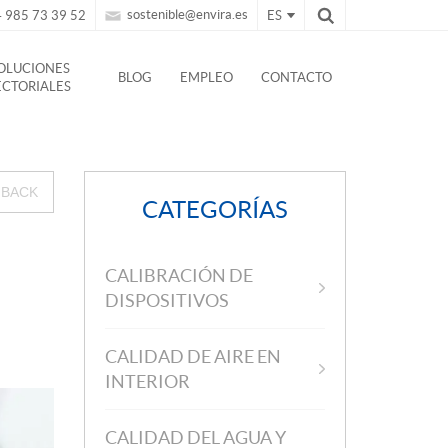
sostenible@envira.es
 985 73 39 52
ES
OLUCIONES
BLOG
EMPLEO
CONTACTO
ECTORIALES
BACK
CATEGORÍAS
CALIBRACIÓN DE
DISPOSITIVOS
CALIDAD DE AIRE EN
INTERIOR
CALIDAD DEL AGUA Y