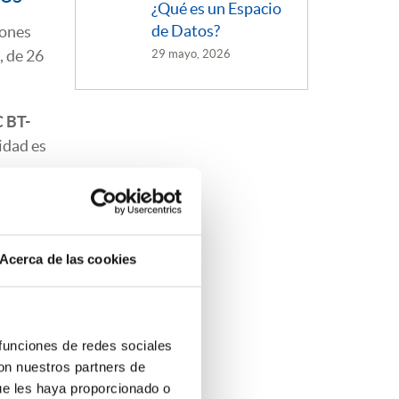
¿Qué es un Espacio
de Datos?
iones
, de 26
29 mayo, 2026
C BT-
idad es
Acerca de las cookies
 funciones de redes sociales
ga de
con nuestros partners de
ue les haya proporcionado o
nico
,