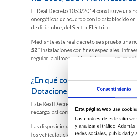
El Real Decreto 1053/2014 constituye una no
energéticas de acuerdo con lo establecido en l
de diciembre, del Sector Eléctrico.
Mediante este real decreto se aprueba una 
52
“Instalaciones con fines especiales. Infrae
regular la alimentación eficiente y segura de 
¿En qué consiste la infraestruc
Consentimiento
Dotaciones mínimas
Este Real Decreto establece las
condiciones 
Esta página web usa cookie
recarga
, así como las obligaciones y derechos
Las cookies de este sitio we
Las disposiciones de esta Instrucción se aplic
y analizar el tráfico. Ademá
redes sociales, publicidad y
los vehículos eléctricos en lugares públicos o