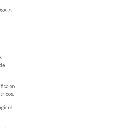
ógicos
as
 de
fico en
tricos.
gir el