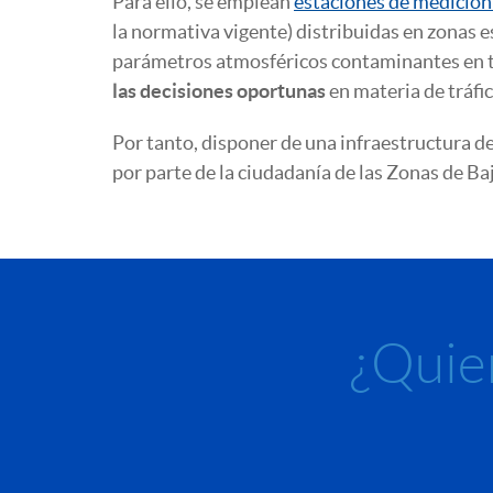
Para ello, se emplean
estaciones de medición d
la normativa vigente) distribuidas en zonas e
parámetros atmosféricos contaminantes en ti
las decisiones
oportunas
en materia de tráfi
Por tanto, disponer de una infraestructura d
por parte de la ciudadanía de las Zonas de B
¿Quie