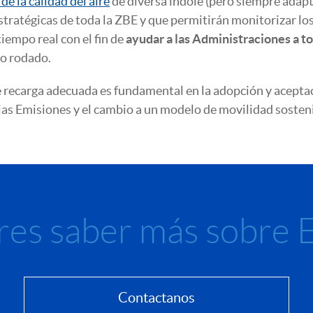
e la calidad del aire
de diversa índole (pero siempre adap
stratégicas de toda la ZBE y que permitirán monitorizar lo
empo real con el fin de
ayudar a las Administraciones a t
co rodado.
e recarga adecuada es fundamental en la adopción y acepta
ajas Emisiones y el cambio a un modelo de movilidad sosten
res saber más sobre E
Contactanos