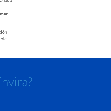
tadas a
s
omar
ción
ible.
nvira?