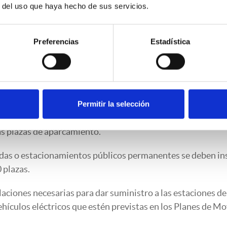
r del uso que haya hecho de sus servicios.
dividual o colectiva:
o de una sola propiedad.
Preferencias
Estadística
os en edificios o conjuntos inmobiliarios de régimen de
s privadas, cooperativas o de empresa.
culación de vehículos eléctricos.
Permitir la selección
e nueva construcción se debe posibilitar la instalación elé
as plazas de aparcamiento.
adas o estacionamientos públicos permanentes se deben ins
 plazas.
laciones necesarias para dar suministro a las estaciones de
ehículos eléctricos que estén previstas en los Planes de Mo