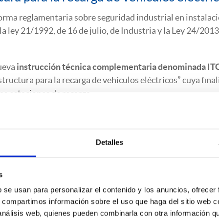
rma reglamentaria sobre seguridad industrial en instalac
a ley 21/1992, de 16 de julio, de Industria y la Ley 24/2013
nueva
instrucción técnica complementaria denominada IT
structura para la recarga de vehículos eléctricos” cuya final
las estaciones de recarga.
tura para vehículos eléctricos en España?
Detalles
técnicas y económicas para la implantación de puntos de
s
 de los usuarios y gestores de dicha infraestructura.
b se usan para personalizar el contenido y los anuncios, ofrecer
arán a las instalaciones eléctricas necesarias para la recar
s, compartimos información sobre el uso que haga del sitio web 
 análisis web, quienes pueden combinarla con otra información q
 privados incluidas en el ámbito del
Reglamento Electrotéc