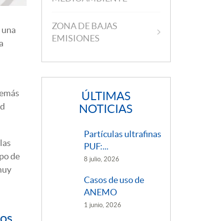
ZONA DE BAJAS
s una
EMISIONES
a
demás
ÚLTIMAS
ad
NOTICIAS
Partículas ultrafinas
las
PUF:...
ipo de
8 julio, 2026
muy
Casos de uso de
ANEMO
1 junio, 2026
cos