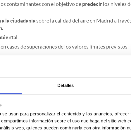
os contaminantes con el objetivo de
predecir
los niveles d
 a la ciudadanía
sobre la calidad del aire en Madrid a través
n.
mbiental
.
en casos de superaciones de los valores límites previstos.
tación del Sistema Integral de Vigilanci
 Calidad del Aire
Detalles
cionamiento y prestaciones de la Red de calidad del aire a
uisición, tratamiento y explotación de datos, información 
s
 el Ayuntamiento de Madrid cuenta con la colaboración de 
b se usan para personalizar el contenido y los anuncios, ofrecer
s, compartimos información sobre el uso que haga del sitio web 
 análisis web, quienes pueden combinarla con otra información q