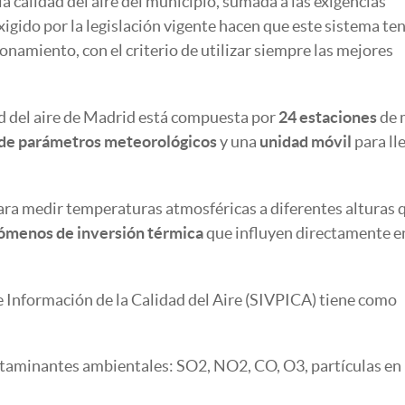
la calidad del aire del municipio, sumada a las exigencias
xigido por la legislación vigente hacen que este sistema te
namiento, con el criterio de utilizar siempre las mejores
ad del aire de Madrid está compuesta por
24 estaciones
de 
 de parámetros meteorológicos
y una
unidad móvil
para ll
ara medir temperaturas atmosféricas a diferentes alturas 
ómenos de inversión térmica
que influyen directamente en
 e Información de la Calidad del Aire (SIVPICA) tiene como
ntaminantes ambientales: SO2, NO2, CO, O3, partículas en