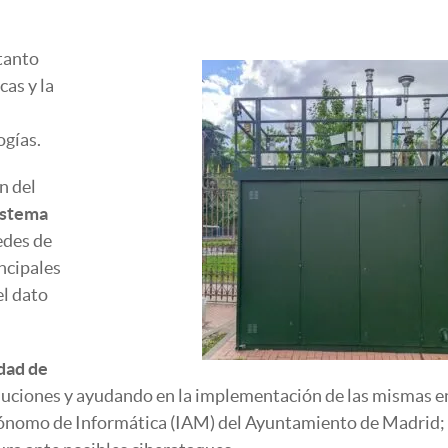
 tanto
as y la
ogías.
n del
istema
edes de
ncipales
el dato
dad de
oluciones y ayudando en la implementación de las mismas e
ónomo de Informática (IAM) del Ayuntamiento de Madrid;