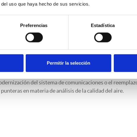
r del uso que haya hecho de sus servicios.
Preferencias
Estadística
 y gestión de la red de vigilancia de calidad del aire de 
con la finalidad de elaborar un diagnóstico de todas las
streo existentes, así como las estaciones meteorológicas, 
ware.
Permitir la selección
ntra ante una red estable y segura en la que poder implem
odernización del sistema de comunicaciones o el reemplaz
nteras en materia de análisis de la calidad del aire.