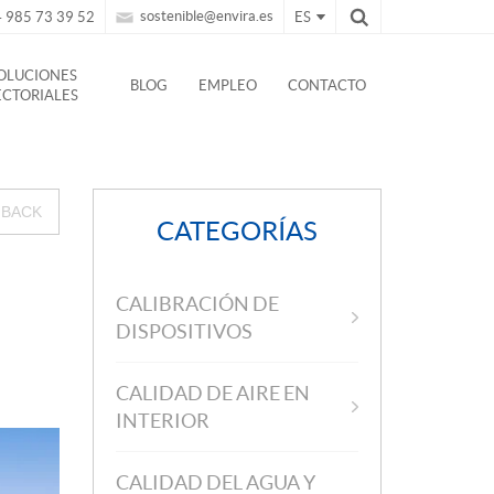
sostenible@envira.es
 985 73 39 52
ES
OLUCIONES
BLOG
EMPLEO
CONTACTO
ECTORIALES
BACK
CATEGORÍAS
CALIBRACIÓN DE
DISPOSITIVOS
CALIDAD DE AIRE EN
INTERIOR
CALIDAD DEL AGUA Y