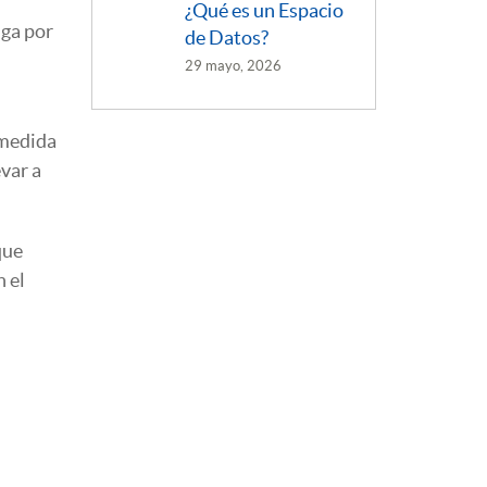
¿Qué es un Espacio
nga por
de Datos?
29 mayo, 2026
medida
evar a
que
 el