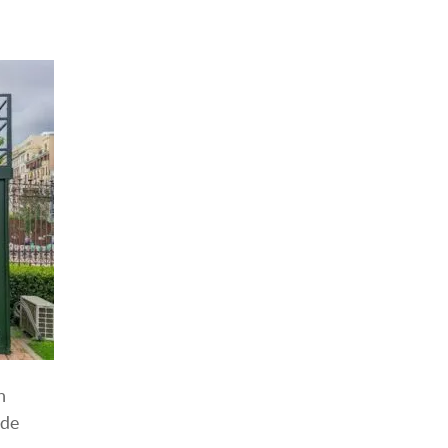
n
 de