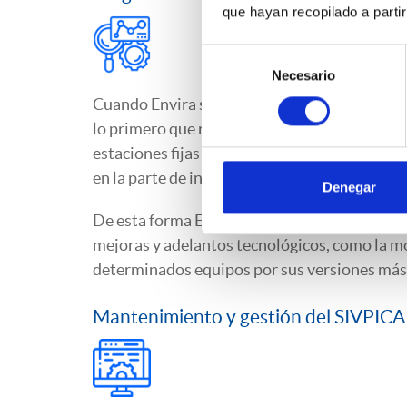
que hayan recopilado a parti
Selección
Necesario
de
consentimiento
Cuando Envira se hace cargo del mantenimiento
lo primero que realiza es una
auditoría inicial
estaciones fijas de medición y puntos de mue
en la parte de instrumentación como de soft
Denegar
De esta forma Envira determina que se encue
mejoras y adelantos tecnológicos, como la m
determinados equipos por sus versiones más pu
Mantenimiento y gestión del SIVPICA