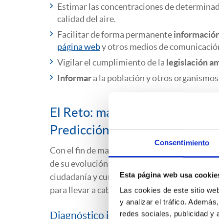
Estimar las concentraciones de determinad
calidad del aire.
Facilitar de forma permanente
información
página web
y otros medios de comunicació
Vigilar el cumplimiento de la
legislación a
Informar
a la población y otros organismos 
El Reto: mantenimiento y explo
Predicción e Información de la
Consentimiento
Con el fin de mantener el nivel óptimo de fun
de su evolución tecnológica en materia de adq
Esta página web usa cookie
ciudadanía y cumplimiento de la legislación,
para llevar a cabo las siguientes acciones:
Las cookies de este sitio we
y analizar el tráfico. Ademá
redes sociales, publicidad y
Diagnóstico inicial y puesta a punto