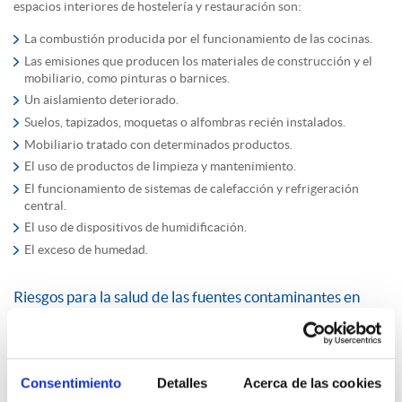
espacios interiores de hostelería y restauración son:
La combustión producida por el funcionamiento de las cocinas.
Las emisiones que producen los materiales de construcción y el
mobiliario, como pinturas o barnices.
Un aislamiento deteriorado.
Suelos, tapizados, moquetas o alfombras recién instalados.
Mobiliario tratado con determinados productos.
El uso de productos de limpieza y mantenimiento.
El funcionamiento de sistemas de calefacción y refrigeración
central.
El uso de dispositivos de humidificación.
El exceso de humedad.
Riesgos para la salud de las fuentes contaminantes en
establecimientos de hostelería
Independientemente del contexto actual de pandemia por la
COVID-19, monitorizar la calidad del aire interior es importante
Consentimiento
Detalles
Acerca de las cookies
para garantizar un ambiente seguro a trabajadores y clientes. Estos