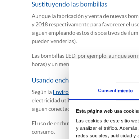
Sustituyendo las bombillas
Aunque la fabricación y venta de nuevas bom
y 2018 respectivamente para favorecer el us
siguen empleando estos dispositivos de ilum
pueden venderlas).
Las bombillas LED, por ejemplo, aunque son m
horas) y un menor consumo (un ahorro del 9
Usando enchufes y regletas inteligent
Consentimiento
Según la
Environmental Protection Agency (
electricidad utilizada por los aparatos elec
siguen conectados a la red eléctrica.
Esta página web usa cookie
Las cookies de este sitio we
El uso de enchufes y regletas inteligentes c
y analizar el tráfico. Ademá
consumo.
redes sociales, publicidad y