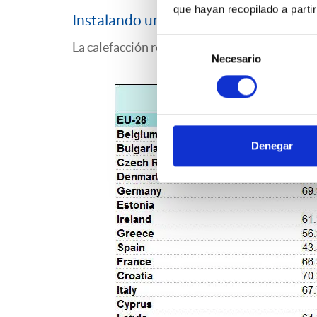
que hayan recopilado a parti
Instalando un termostato inteligente
Selección
La calefacción representa el mayor gasto de 
Necesario
de
consentimiento
Denegar