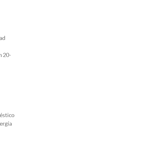
dad
n 20-
éstico
ergía