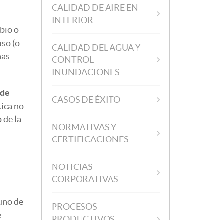
CALIDAD DE AIRE EN
INTERIOR
bio o
uso (o
CALIDAD DEL AGUA Y
nas
CONTROL
INUNDACIONES
 de
CASOS DE ÉXITO
tica no
 de la
NORMATIVAS Y
CERTIFICACIONES
NOTICIAS
CORPORATIVAS
 uno de
PROCESOS
e
PRODUCTIVOS