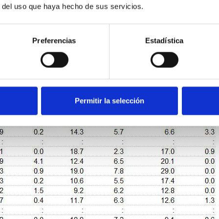
r del uso que haya hecho de sus servicios.
 o programable
energía en un hogar, con una media europea del 64,6 %.
Preferencias
Estadística
Permitir la selección