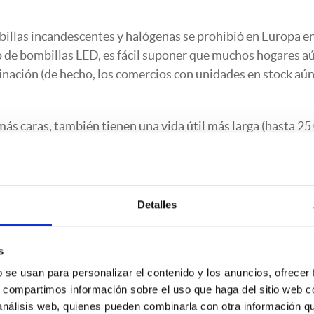
billas incandescentes y halógenas se prohibió en Europa e
o de bombillas LED, es fácil suponer que muchos hogares a
inación (de hecho, los comercios con unidades en stock aú
ás caras, también tienen una vida útil más larga (hasta 25
0 %) que compensa su mayor precio.
es
Detalles
EPA) de EE.UU.
, en un hogar promedio, el 75 % de toda la
trónicos se consume mientras esos aparatos están apagados,
s
b se usan para personalizar el contenido y los anuncios, ofrecer
on capacidad para programarse pueden contribuir a reducir 
s, compartimos información sobre el uso que haga del sitio web 
 análisis web, quienes pueden combinarla con otra información q