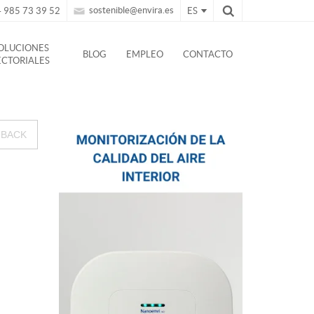
sostenible@envira.es
 985 73 39 52
ES
OLUCIONES
BLOG
EMPLEO
CONTACTO
ECTORIALES
BACK