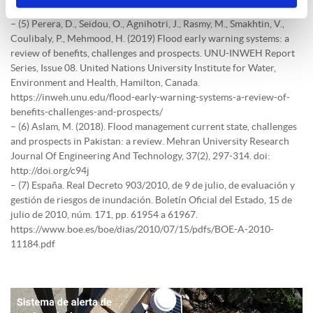
http://doi.org/f89vcq
– (5) Perera, D., Seidou, O., Agnihotri, J., Rasmy, M., Smakhtin, V.,
Coulibaly, P., Mehmood, H. (2019) Flood early warning systems: a
review of benefits, challenges and prospects. UNU-INWEH Report
Series, Issue 08. United Nations University Institute for Water,
Environment and Health, Hamilton, Canada.
https://inweh.unu.edu/flood-early-warning-systems-a-review-of-
benefits-challenges-and-prospects/
– (6) Aslam, M. (2018). Flood management current state, challenges
and prospects in Pakistan: a review. Mehran University Research
Journal Of Engineering And Technology, 37(2), 297-314. doi:
http://doi.org/c94j
– (7) España. Real Decreto 903/2010, de 9 de julio, de evaluación y
gestión de riesgos de inundación. Boletín Oficial del Estado, 15 de
julio de 2010, núm. 171, pp. 61954 a 61967.
https://www.boe.es/boe/dias/2010/07/15/pdfs/BOE-A-2010-
11184.pdf