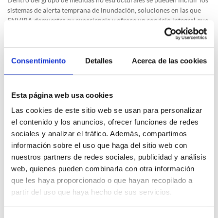
sistemas de alerta temprana de inundación, soluciones en las que
ENVIRA demuestra su experiencia y ofrece un servicio integral que
incluye la instalación, puesta en funcionamiento y mantenimiento.
Estas instalaciones, que están demostrando su efectividad en
diversos países (5, 6), consisten básicamente en una serie de
Consentimiento
Detalles
Acerca de las cookies
sensores que recogen información meteorológica e hidrológica,
supervisando de igual forma la altura del nivel del agua. La
información recopilada de forma continua se envía a un centro de
Esta página web usa cookies
control en el que se analizan los datos y se decretan las alertas,
comunicándolas a las autoridades pertinentes y a la población. Este
Las cookies de este sitio web se usan para personalizar
mecanismo de actuación posibilita predecir las crecidas originadas
el contenido y los anuncios, ofrecer funciones de redes
por deshielos o lluvias intensas, permitiendo disponer de un valioso
sociales y analizar el tráfico. Además, compartimos
tiempo que puede servir para poner a salvo a personas y limitar los
información sobre el uso que haga del sitio web con
daños sobre las propiedades.
nuestros partners de redes sociales, publicidad y análisis
web, quienes pueden combinarla con otra información
El calentamiento global, en definitiva, está alterando los ciclos
naturales de precipitación en forma de nieve y posterior
que les haya proporcionado o que hayan recopilado a
derretimiento, incrementando el riesgo de inundaciones por
partir del uso que haya hecho de sus servicios.
deshielo. Soluciones como los sistemas de
alerta temprana de
inundación
mediante dispositivos IoT, recogidos también en la