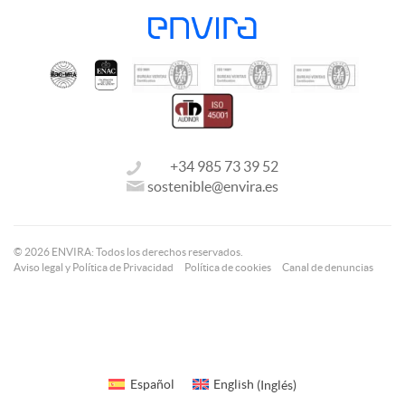
+34 985 73 39 52
sostenible@envira.es
© 2026 ENVIRA: Todos los derechos reservados.
Aviso legal y Política de Privacidad
Política de cookies
Canal de denuncias
Español
English
(
Inglés
)