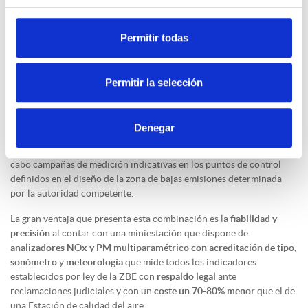
Permitir todas
Permitir la selección
Denegar
Este
sistema mixto de monitorización ambiental
permite llevar a
cabo campañas de medición indicativas en los puntos de control
definidos en el diseño de la zona de bajas emisiones determinada
por la autoridad competente.
La gran ventaja que presenta esta combinación es la
fiabilidad y
precisión
al contar con una miniestación que dispone de
analizadores NOx y PM multiparamétrico con acreditación de tipo
,
sonómetro
y
meteorología
que mide todos los indicadores
establecidos por ley de la ZBE con
respaldo legal
ante
reclamaciones judiciales y con un
coste un 70-80% menor
que el de
una Estación de calidad del aire.