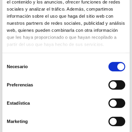
Estaciones de calidad del aire del municipio,
si éstas se encuentran
el contenido y los anuncios, ofrecer funciones de redes
bajo la influencia de las zonas de bajas emisiones.
sociales y analizar el tráfico. Además, compartimos
información sobre el uso que haga del sitio web con
Esta Red de control principal incluye otros contaminantes más allá
nuestros partners de redes sociales, publicidad y análisis
de Nox y PM10 y PM 2.5, y sus medidas se utilizan como contraste y
ajuste para los nanosensores.
web, quienes pueden combinarla con otra información
que les haya proporcionado o que hayan recopilado a
Como ventajas presentan una alta precisión en la medida, una gran
partir del uso que haya hecho de sus servicios.
cantidad de parámetros, muy alta fiabilidad y medida certificada
ante las reclamaciones legales.
Selección
Por contra, estas estaciones tienen un coste más elevado y precisan
Necesario
de
un mantenimiento específico, espacio de obra y demanda eléctrica.
consentimiento
Preferencias
Combinación de Nanosensórica
con Miniestaciones
Estadística
Marketing