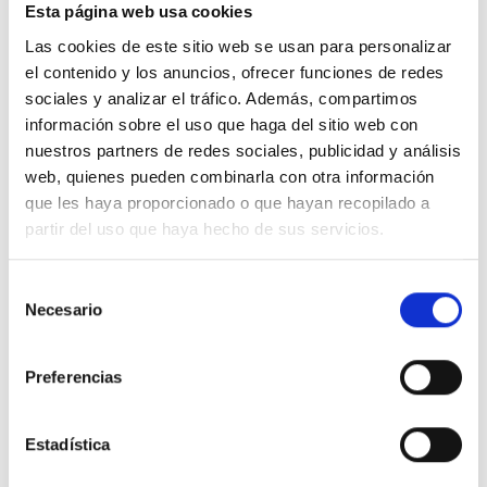
Corporativas
Esta página web usa cookies
La ciudad-estado de Singapur es un referente en Asia-
Las cookies de este sitio web se usan para personalizar
Pacífico en innovación tecnológica, siendo uno de los
el contenido y los anuncios, ofrecer funciones de redes
sociales y analizar el tráfico. Además, compartimos
estados con mayor renta per cápita del mundo, por lo
información sobre el uso que haga del sitio web con
que este suministro supone un importante hito en la
nuestros partners de redes sociales, publicidad y análisis
internacionalización de nuestra empresa.
web, quienes pueden combinarla con otra información
que les haya proporcionado o que hayan recopilado a
partir del uso que haya hecho de sus servicios.
1
…
32
33
34
Selección
Necesario
de
consentimiento
Preferencias
CATEGORÍAS
Estadística