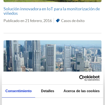
Solución innovadora en IoT para la monitorización de
viñedos
Publicado en 21 febrero, 2016
Casos de éxito
ENVIRA sostenible suministra un analizador
multiparamétrico a APAQ Group de Singapur
Consentimiento
Detalles
Acerca de las cookies
Publicado en 10 febrero, 2016
Contaminación y calidad de aire exterior
Noticias
,