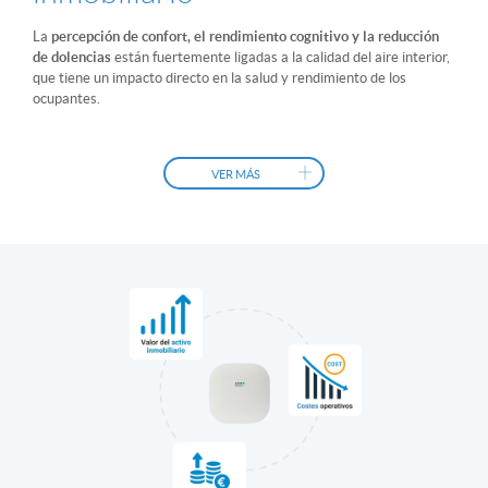
La
percepción de confort, el rendimiento cognitivo y la reducción
de dolencias
están fuertemente ligadas a la calidad del aire interior,
que tiene un impacto directo en la salud y rendimiento de los
ocupantes.
Un entorno con aire limpio y controlado
atrae inquilinos
, favorece
su
permanencia por períodos de tiempo
más largos.
VER MÁS
Esto permite
aumentar el valor de los activos
y
atraer tasas de
alquiler más elevadas
frente a aquellos edificios que no dispongan
de una buena calidad del aire interior.