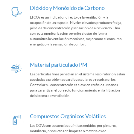
Dióxido y Monóxido de Carbono
El CO₂ es un indicador directo de la ventilación y la
ocupación de un espacio. Niveles elevados producen fatiga,
pérdida de concentración y sensación de aire viciado. Una
correcta monitorización permite ajustar de forma
automática la ventilación mecánica, mejorando el consumo
energético y la sensación de confort.
Material particulado PM
Las partículas finas penetran en el sistema respiratorio y están
asociadas a problemas cardiovasculares y respiratorios.
Controlar su concentración es clave en edificios urbanos
para garantizar el correcto funcionamiento en la filtración
del sistema de ventilación.
Compuestos Orgánicos Volátiles
Los COVs son sustancias químicas emitidas por pinturas,
mobiliario, productos de limpieza o materiales de