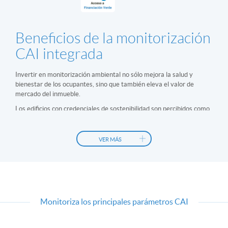
Beneficios de la monitorización
CAI integrada
Invertir en monitorización ambiental no sólo mejora la salud y
bienestar de los ocupantes, sino que también eleva el valor de
mercado del inmueble.
Los edificios con credenciales de sostenibilidad son percibidos como
activos de mayor valor
por inversores y promotores, lo que se
traduce en alquileres más altos o mayores precios de venta.
VER MÁS
Además, gracias a la integración con los sistemas BMS se consiguen
disminuir los costes operativos
y mejorar la eficiencia energética.
Inmuebles certificados por su calidad ambiental interior logran
acceder a mejores condiciones de
financiación verde
,
mayor
ocupación
y se
diferencian en mercados competitivos
.
Monitoriza los principales parámetros CAI