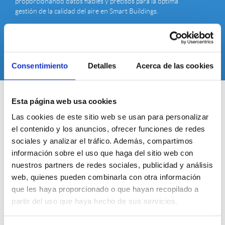
proporcionando datos fiables y precisos para la óptima
gestión de la calidad del aire en Smart Buildings.
SOLICITAR INFORMACIÓN
Consentimiento
Detalles
Acerca de las cookies
Esta página web usa cookies
Las cookies de este sitio web se usan para personalizar
Consigue puntos en calidad del aire y confort térmico
el contenido y los anuncios, ofrecer funciones de redes
en las principales certificaciones
sociales y analizar el tráfico. Además, compartimos
información sobre el uso que haga del sitio web con
nuestros partners de redes sociales, publicidad y análisis
Las certificaciones de sostenibilidad como WELL, LEED, BREEAM o
web, quienes pueden combinarla con otra información
Fitwel son fundamentales en el ámbito de los edificios inteligentes
que les haya proporcionado o que hayan recopilado a
porque no sólo validan el compromiso ambiental, sino que aportan
partir del uso que haya hecho de sus servicios.
valor económico, social y estratégico al activo inmobiliario.