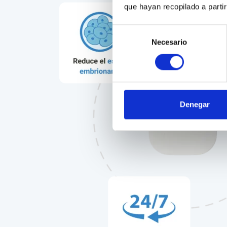
que hayan recopilado a parti
Selección
Necesario
de
consentimiento
Denegar