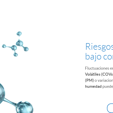
Riesgo
bajo co
Fluctuaciones en
Volátiles (COVs
(PM)
o variacio
humedad
pueden
significativo en
Este estrés no só
sino que
impacta
implantación
y e