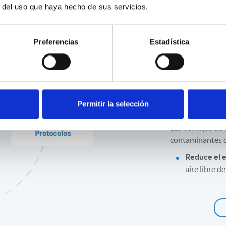
r del uso que haya hecho de sus servicios.
Benefic
Preferencias
Estadística
laborat
clínica
reprod
Permitir la selección
Las ventajas de 
contaminantes de
Reduce el 
aire libre d
entorno de c
desarrollo 
Optimiza lo
manipulaci