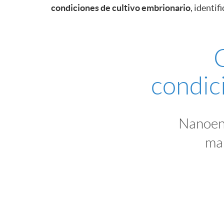
condiciones de cultivo embrionario
, identif
condic
Nanoenv
man