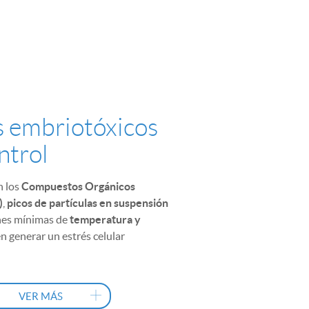
s embriotóxicos
ntrol
 los
Compuestos Orgánicos
)
,
picos de partículas en suspensión
nes mínimas de
temperatura y
 generar un estrés celular
 los embriones.
lo afecta a su desarrollo y calidad,
 directamente en la tasas de
VER MÁS
n el éxito de los tratamientos.