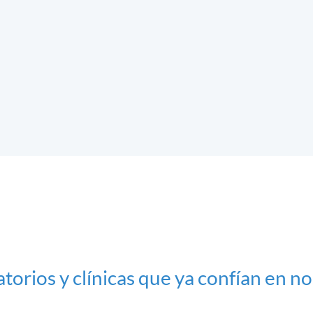
históricos r
ambientales
Garantiza l
supervisand
críticos y 
mantienen e
laboral.
torios y clínicas que ya confían en n