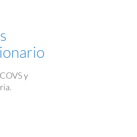
s
ionario
e COVS y
ria.