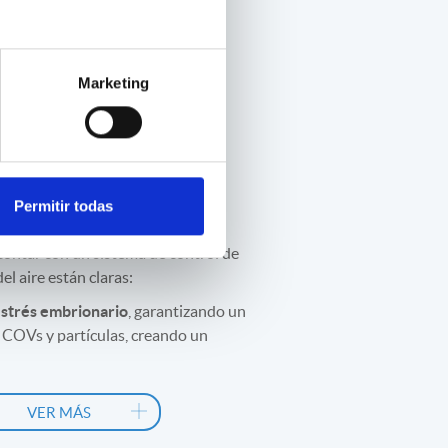
ios para
Marketing
orios FIV y
s de
ucción
Permitir todas
contar con un sistema de control de
l aire están claras:
estrés embrionario
, garantizando un
e COVs y partículas, creando un
ultivo estable que favorezca el
óptimo.
VER MÁS
s protocolos de trabajo y
ón
, analizando los datos objetivos